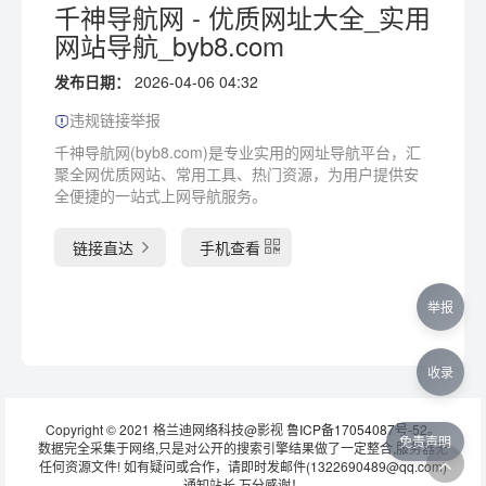
千神导航网 - 优质网址大全_实用
网站导航_byb8.com
发布日期：
2026-04-06 04:32
违规链接举报
千神导航网(byb8.com)是专业实用的网址导航平台，汇
聚全网优质网站、常用工具、热门资源，为用户提供安
全便捷的一站式上网导航服务。
链接直达
手机查看
举报
收录
Copyright © 2021 格兰迪网络科技@影视
鲁ICP备17054087号-52
。
免责声明
数据完全采集于网络,只是对公开的搜索引擎结果做了一定整合,服务器无
任何资源文件! 如有疑问或合作，请即时发邮件(1322690489@qq.com)
通知站长 万分感谢！