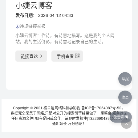
小婕云博客
发布日期：
2026-04-12 04:33
违规链接举报
小婕云博客：作诗，有诗意地描写。这是我的个人网
站，我的生活倒影，有诗意地记录自己的生活。
链接直达
手机查看
举报
收录
Copyright © 2021 格兰迪网络科技@影视
鲁ICP备17054087号-52
。
数据完全采集于网络,只是对公开的搜索引擎结果做了一定整合,服务器无
免责声明
任何资源文件! 如有疑问或合作，请即时发邮件(1322690489@qq.com)
通知站长 万分感谢！