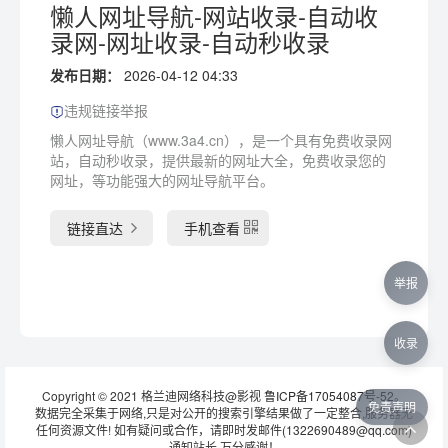
懒人网址导航-网站收录-自动收
录网-网址收录-自动秒收录
发布日期：
2026-04-12 04:33
违规链接举报
懒人网址导航（www.3a4.cn），是一个具有免费收录网
站，自动秒收录，提供最新的网址大全，免费收录您的
网址，等功能强大的网址导航平台。
链接直达
手机查看
举报
收录
Copyright © 2021 格兰迪网络科技@影视
鲁ICP备17054087号-52
。
免责声明
数据完全采集于网络,只是对公开的搜索引擎结果做了一定整合,服务器无
任何资源文件! 如有疑问或合作，请即时发邮件(1322690489@qq.com)
通知站长 万分感谢！