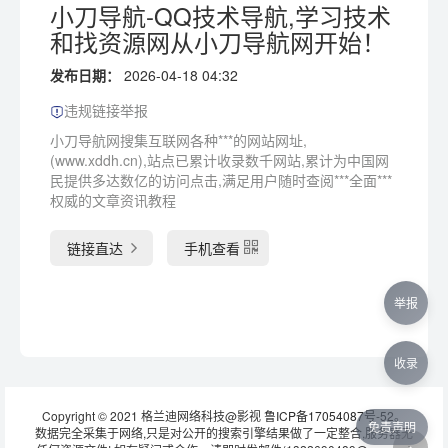
小刀导航-QQ技术导航,学习技术
和找资源网从小刀导航网开始！
发布日期：
2026-04-18 04:32
违规链接举报
小刀导航网搜集互联网各种***的网站网址,
(www.xddh.cn),站点已累计收录数千网站,累计为中国网
民提供多达数亿的访问点击,满足用户随时查阅***全面***
权威的文章资讯教程
链接直达
手机查看
举报
收录
Copyright © 2021 格兰迪网络科技@影视
鲁ICP备17054087号-52
。
免责声明
数据完全采集于网络,只是对公开的搜索引擎结果做了一定整合,服务器无