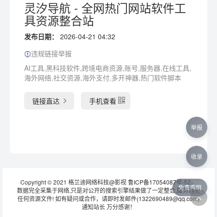
灵汐导航 - 全网热门网站软件工
具资源整合站
发布日期：
2026-04-21 04:32
违规链接举报
AI工具,黑科技软件,跨境电商资源,账号,服务器,在线工具,
海外网络,社交资源,海外支付,多开神器,热门软件脚本
链接直达
手机查看
举报
收录
Copyright © 2021 格兰迪网络科技@影视
鲁ICP备17054087号-52
。
免责声明
数据完全采集于网络,只是对公开的搜索引擎结果做了一定整合,服务器无
任何资源文件! 如有疑问或合作，请即时发邮件(1322690489@qq.com)
通知站长 万分感谢！