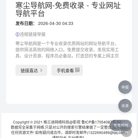
寒尘导航网-免费收录 - 专业网址
导航平台
发布日期：
2026-04-30 04:33
违规链接举报
寒尘导航网是一个专业收录优质网站的网址导航平台，
提供简洁高效的网络入口。免费提交收录，发现实用工
具、设计资源、程序员必备站，打造您的专属上网主页
链接直达
手机查看
举报
收录
Copyright © 2021 格兰迪网络科技@影视
鲁ICP备17054087号-52
。
免责声明
数据完全采集于网络,只是对公开的搜索引擎结果做了一定整合,服务器无
任何资源文件! 如有疑问或合作，请即时发邮件(1322690489@qq.com)
通知站长 万分感谢！